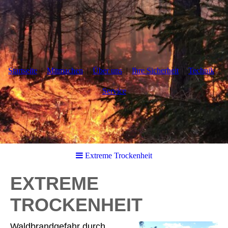
Startseite
Mitmachen
Über uns
Ihre Sicherheit
Technik
Service
Extreme Trockenheit
EXTREME
TROCKENHEIT
Waldbrandgefahr durch