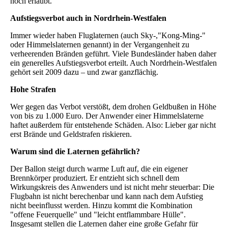
noch erlaubt.
Aufstiegsverbot auch in Nordrhein-Westfalen
Immer wieder haben Fluglaternen (auch Sky-,"Kong-Ming-"
oder Himmelslaternen genannt) in der Vergangenheit zu
verheerenden Bränden geführt. Viele Bundesländer haben daher
ein generelles Aufstiegsverbot erteilt. Auch Nordrhein-Westfalen
gehört seit 2009 dazu – und zwar ganzflächig.
Hohe Strafen
Wer gegen das Verbot verstößt, dem drohen Geldbußen in Höhe
von bis zu 1.000 Euro. Der Anwender einer Himmelslaterne
haftet außerdem für entstehende Schäden. Also: Lieber gar nicht
erst Brände und Geldstrafen riskieren.
Warum sind die Laternen gefährlich?
Der Ballon steigt durch warme Luft auf, die ein eigener
Brennkörper produziert. Er entzieht sich schnell dem
Wirkungskreis des Anwenders und ist nicht mehr steuerbar: Die
Flugbahn ist nicht berechenbar und kann nach dem Aufstieg
nicht beeinflusst werden. Hinzu kommt die Kombination
"offene Feuerquelle" und "leicht entflammbare Hülle".
Insgesamt stellen die Laternen daher eine große Gefahr für