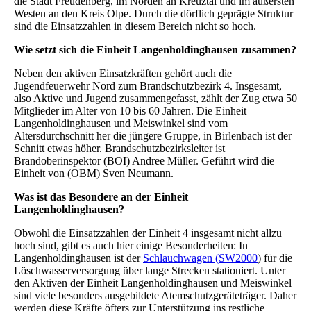
die Stadt Freudenberg, im Norden an Kreuztal und im äußersten
Westen an den Kreis Olpe. Durch die dörflich geprägte Struktur
sind die Einsatzzahlen in diesem Bereich nicht so hoch.
Wie setzt sich die Einheit Langenholdinghausen zusammen?
Neben den aktiven Einsatzkräften gehört auch die
Jugendfeuerwehr Nord zum Brandschutzbezirk 4. Insgesamt,
also Aktive und Jugend zusammengefasst, zählt der Zug etwa 50
Mitglieder im Alter von 10 bis 60 Jahren. Die Einheit
Langenholdinghausen und Meiswinkel sind vom
Altersdurchschnitt her die jüngere Gruppe, in Birlenbach ist der
Schnitt etwas höher. Brandschutzbezirksleiter ist
Brandoberinspektor (BOI) Andree Müller. Geführt wird die
Einheit von (OBM) Sven Neumann.
Was ist das Besondere an der Einheit
Langenholdinghausen?
Obwohl die Einsatzzahlen der Einheit 4 insgesamt nicht allzu
hoch sind, gibt es auch hier einige Besonderheiten: In
Langenholdinghausen ist der
Schlauchwagen (SW2000
) für die
Löschwasserversorgung über lange Strecken stationiert. Unter
den Aktiven der Einheit Langenholdinghausen und Meiswinkel
sind viele besonders ausgebildete Atemschutzgeräteträger. Daher
werden diese Kräfte öfters zur Unterstützung ins restliche